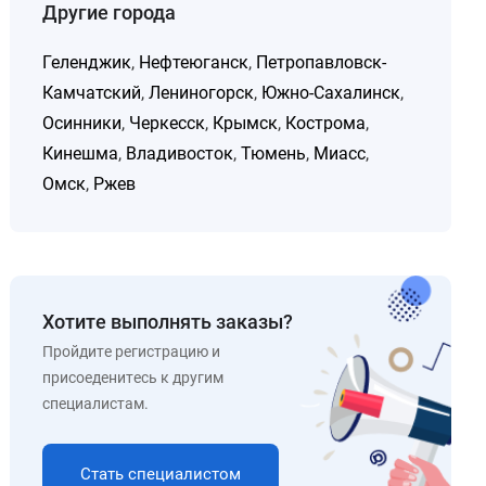
Другие города
Геленджик
,
Нефтеюганск
,
Петропавловск-
Камчатский
,
Лениногорск
,
Южно-Сахалинск
,
Осинники
,
Черкесск
,
Крымск
,
Кострома
,
Кинешма
,
Владивосток
,
Тюмень
,
Миасс
,
Омск
,
Ржев
Хотите выполнять заказы?
Пройдите регистрацию и
присоеденитесь к другим
специалистам.
Стать специалистом