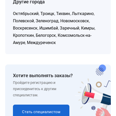
Другие города
Октябрьский
,
Троицк
,
Тихвин
,
Лыткарино
,
Полевской
,
Зеленоград
,
Новомосковск
,
Воскресенск
,
Ишимбай
,
Заречный
,
Кимры
,
Кропоткин
,
Белогорск
,
Комсомольск-на-
Амуре
,
Междуреченск
Хотите выполнять заказы?
Пройдите регистрацию и
присоеденитесь к другим
специалистам.
Стать специалистом