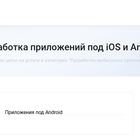
аботка приложений под iOS и An
ие цены на услуги в категории "Разработка мобильных прилож
Приложения под Android