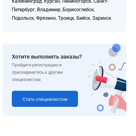
Калининград
,
Курган
,
Лениногорск
,
Санкт-
Петербург
,
Владимир
,
Борисоглебск
,
Подольск
,
Фрязино
,
Троицк
,
Бийск
,
Заринск
Хотите выполнять заказы?
Пройдите регистрацию и
присоеденитесь к другим
специалистам.
Стать специалистом